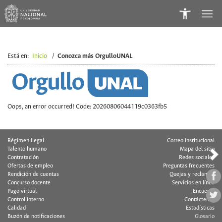
Está en:
Inicio
/
Conozca más OrgulloUNAL
Oops, an error occurred! Code: 20260806044119c0363fb5
Régimen Legal
Correo institucional
Talento humano
Mapa del sitio
Contratación
Redes sociales
Ofertas de empleo
Preguntas frecuentes
Rendición de cuentas
Quejas y reclamos
Concurso docente
Servicios en línea
Pago virtual
Encuesta
Control interno
Contáctenos
Calidad
Estadísticas
Buzón de notificaciones
Glosario