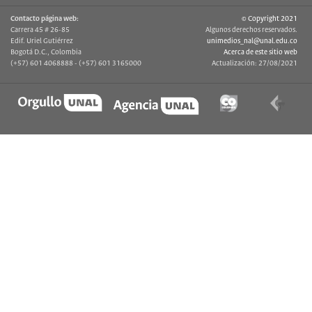
Contacto página web:
© Copyright 2021
Carrera 45 # 26-85
Algunos derechos reservados.
Edif. Uriel Gutiérrez
unimedios_nal@unal.edu.co
Bogotá D.C., Colombia
Acerca de este sitio web
(+57) 601 4068888 - (+57) 601 3165000
Actualización: 27/08/2021